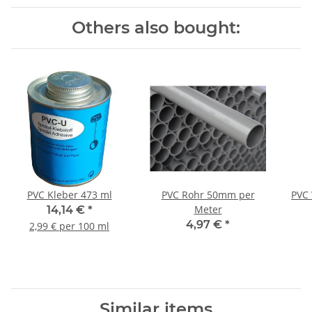
Others also bought:
PVC Kleber 473 ml
PVC Rohr 50mm per
PVC 
Meter
14,14 €
*
4,97 €
*
2,99 € per 100 ml
Similar items