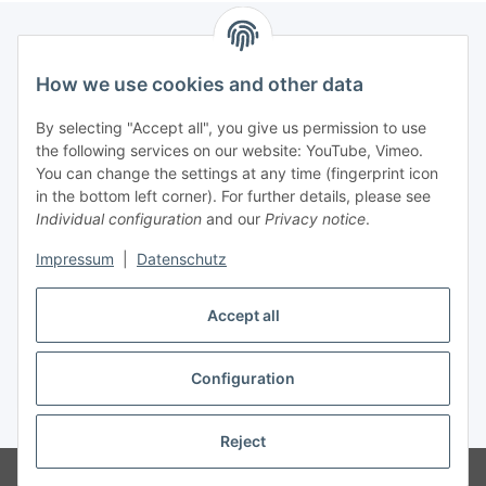
How we use cookies and other data
Information
By selecting "Accept all", you give us permission to use
Legal
the following services on our website: YouTube, Vimeo.
You can change the settings at any time (fingerprint icon
in the bottom left corner). For further details, please see
strong brands
Individual configuration
and our
Privacy notice
.
ALTONE
Impressum
|
Datenschutz
GARTLER
SPIRATO
Accept all
Configuration
Withdraw contract
* All prices incl. VAT, plus
shipping fees
Reject
© Weixelbaumer GmbH