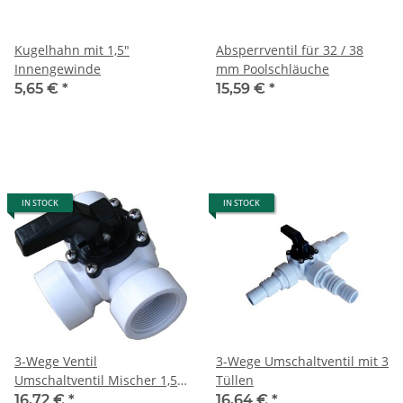
Kugelhahn mit 1,5"
Absperrventil für 32 / 38
Innengewinde
mm Poolschläuche
5,65 €
*
15,59 €
*
IN STOCK
IN STOCK
3-Wege Ventil
3-Wege Umschaltventil mit 3
Umschaltventil Mischer 1,5
Tüllen
Zoll
16,72 €
*
16,64 €
*