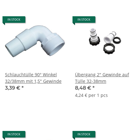
IN STOCK
IN STOCK
Schlauchtülle 90° Winkel
Übergang 2" Gewinde auf
32/38mm mit 1,5" Gewinde
Tülle 32-38mm
3,39 €
*
8,48 €
*
4,24 € per 1 pcs
IN STOCK
IN STOCK