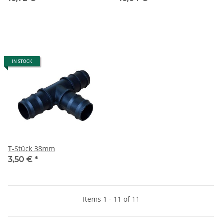
IN STOCK
T-Stück 38mm
3,50 €
*
Items 1 - 11 of 11