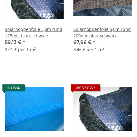
Solarnoppenfolie 5,0m rund
Solarnoppenfolie 5,0m rund
125mic blau-schwarz
200mic blau-schwarz
59,13 €
*
67,96 €
*
2
2
3,01 € per 1 m
3,46 € per 1 m
IN STOCK
OUT OF STOCK