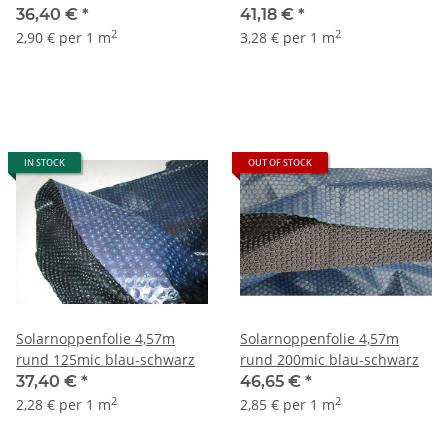
36,40 €
*
41,18 €
*
2
2
2,90 € per 1 m
3,28 € per 1 m
IN STOCK
OUT OF STOCK
Solarnoppenfolie 4,57m
Solarnoppenfolie 4,57m
rund 125mic blau-schwarz
rund 200mic blau-schwarz
37,40 €
*
46,65 €
*
2
2
2,28 € per 1 m
2,85 € per 1 m