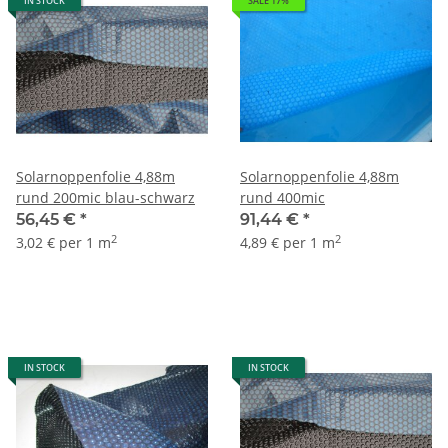
IN STOCK
SALE 17%
Solarnoppenfolie 4,88m
Solarnoppenfolie 4,88m
rund 200mic blau-schwarz
rund 400mic
56,45 €
*
91,44 €
*
2
2
3,02 € per 1 m
4,89 € per 1 m
IN STOCK
IN STOCK