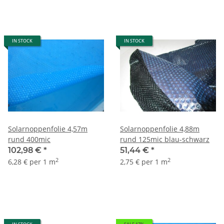
IN STOCK
IN STOCK
Solarnoppenfolie 4,57m
Solarnoppenfolie 4,88m
rund 400mic
rund 125mic blau-schwarz
102,98 €
*
51,44 €
*
2
2
6,28 € per 1 m
2,75 € per 1 m