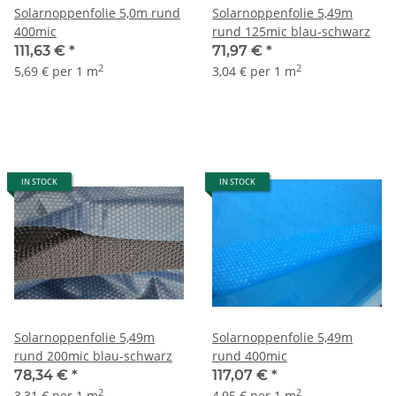
Solarnoppenfolie 5,0m rund
Solarnoppenfolie 5,49m
400mic
rund 125mic blau-schwarz
111,63 €
*
71,97 €
*
2
2
5,69 € per 1 m
3,04 € per 1 m
IN STOCK
IN STOCK
Solarnoppenfolie 5,49m
Solarnoppenfolie 5,49m
rund 200mic blau-schwarz
rund 400mic
78,34 €
*
117,07 €
*
2
2
3,31 € per 1 m
4,95 € per 1 m