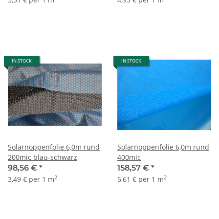
IN STOCK
IN STOCK
Solarnoppenfolie 6,0m rund
Solarnoppenfolie 6,0m rund
200mic blau-schwarz
400mic
98,56 €
*
158,57 €
*
2
2
3,49 € per 1 m
5,61 € per 1 m