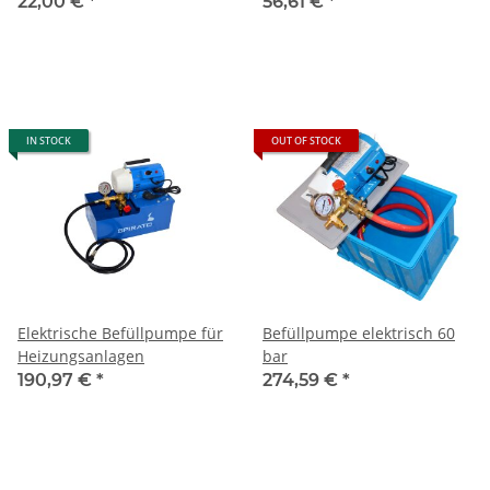
22,00 €
*
56,61 €
*
IN STOCK
OUT OF STOCK
Elektrische Befüllpumpe für
Befüllpumpe elektrisch 60
Heizungsanlagen
bar
190,97 €
*
274,59 €
*