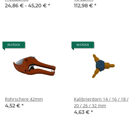
24,86 € -
45,20 €
*
112,98 €
*
IN STOCK
IN STOCK
Rohrschere 42mm
Kalibrierdorn 14 / 16 / 18 /
20 / 26 / 32 mm
4,52 €
*
4,63 €
*