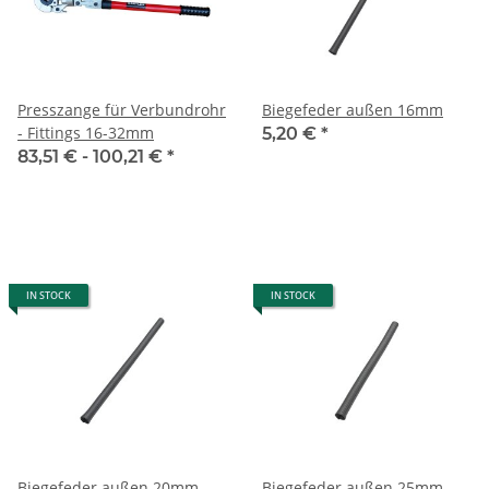
Presszange für Verbundrohr
Biegefeder außen 16mm
- Fittings 16-32mm
5,20 €
*
83,51 € -
100,21 €
*
IN STOCK
IN STOCK
Biegefeder außen 20mm
Biegefeder außen 25mm