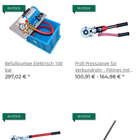
IN STOCK
IN STOCK
Befüllpumpe Elektrisch 100
Profi Presszange für
bar
Verbundrohr - Fittings mit
Hydraulik 16-32mm
297,02 €
*
100,91 € -
164,98 €
*
IN STOCK
IN STOCK