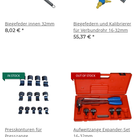
Biegefeder innen 32mm
Biegefedern und Kalibrierer
für Verbundrohr 16-32mm
8,02 €
*
55,37 €
*
IN STOCK
OUT OF STOCK
Presskonturen für
Aufweitzange Expander-Set
Presszange
16-32mm