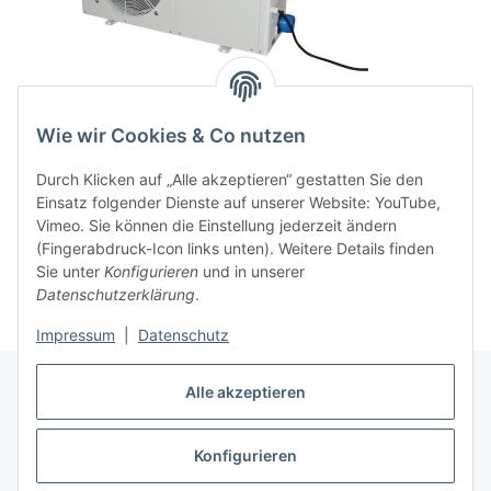
Wie wir Cookies & Co nutzen
Durch Klicken auf „Alle akzeptieren“ gestatten Sie den
Einsatz folgender Dienste auf unserer Website: YouTube,
Vimeo. Sie können die Einstellung jederzeit ändern
x
Bitte melden Sie sich an, um einen Kommentar zu
(Fingerabdruck-Icon links unten). Weitere Details finden
schreiben.
Sie unter
Konfigurieren
und in unserer
Datenschutzerklärung
.
Impressum
|
Datenschutz
Alle akzeptieren
Konfigurieren
Vertrag widerrufen