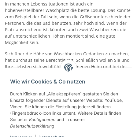
In manchen Lebenssituationen ist auch ein
höhenverstellbarer Waschplatz die beste Lösung. Das könnte
zum Beispiel der Fall sein, wenn die Größenunterschiede der
Personen, die das Bad benutzen, sehr hoch sind. Wenn der
Platz ausreichend ist, könnten auch zwei Waschbecken, die
auf unterschiedlichen Höhen montiert sind, eine gute
Möglichkeit sein.
Sich über die Höhe von Waschbecken Gedanken zu machen,
hat durchaus seine Berechtigung. Schließlich wollen Sie und
Ihre Liebsten sich wohlfühlen im eigenen Heim und bei der
täglichen Körperpflege. Zum Glück gibt es viele
Herangehensweisen und Optionen, mit denen Sie Ihre
Wie wir Cookies & Co nutzen
Waschplätze perfekt gestalten können.
Durch Klicken auf „Alle akzeptieren“ gestatten Sie den
Einsatz folgender Dienste auf unserer Website: YouTube,
Vimeo. Sie können die Einstellung jederzeit ändern
x
Bitte melden Sie sich an, um einen Kommentar zu
(Fingerabdruck-Icon links unten). Weitere Details finden
schreiben.
Sie unter
Konfigurieren
und in unserer
Datenschutzerklärung
.