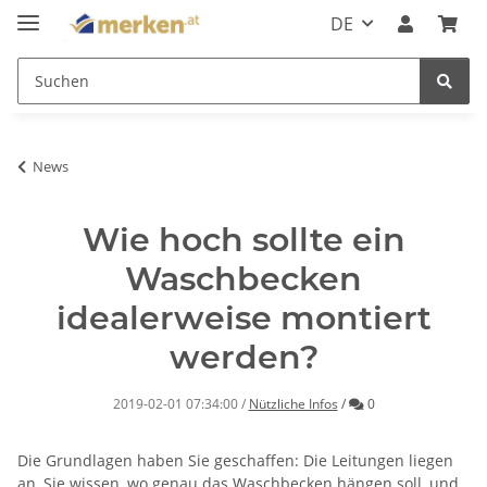
DE
News
Wie hoch sollte ein
Waschbecken
idealerweise montiert
werden?
Kommentare
2019-02-01 07:34:00
/
Nützliche Infos
/
0
Die Grundlagen haben Sie geschaffen: Die Leitungen liegen
an, Sie wissen, wo genau das Waschbecken hängen soll, und