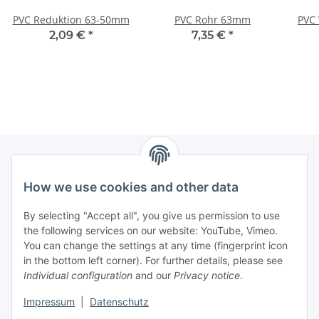
PVC Reduktion 63-50mm
PVC Rohr 63mm
PVC 
2,09 €
*
7,35 €
*
How we use cookies and other data
Information
By selecting "Accept all", you give us permission to use
Legal
the following services on our website: YouTube, Vimeo.
You can change the settings at any time (fingerprint icon
in the bottom left corner). For further details, please see
strong brands
Individual configuration
and our
Privacy notice
.
ALTONE
Impressum
|
Datenschutz
GARTLER