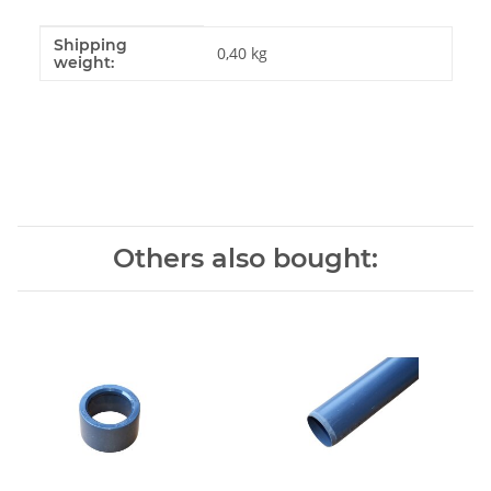
Shipping
Item information
Value
0,40 kg
weight:
Others also bought: