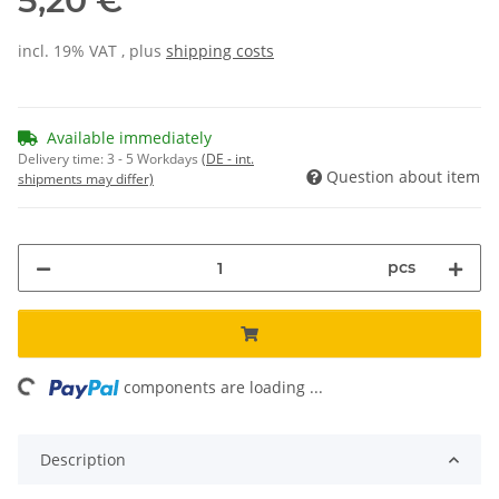
5,20 €
incl. 19% VAT , plus
shipping costs
Available immediately
Delivery time:
3 - 5 Workdays
(DE - int.
Question about item
shipments may differ)
pcs
ing...
components are loading ...
Description