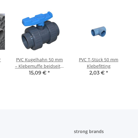
r
PVC Kugelhahn 50 mm
PVC T-Stück 50 mm
– Klebemuffe beidseitig
Klebefitting
mit
15,09 €
*
2,03 €
*
Überwurfverschraubung
strong brands