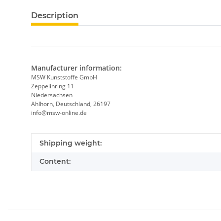
Description
Manufacturer information:
MSW Kunststoffe GmbH
Zeppelinring 11
Niedersachsen
Ahlhorn, Deutschland, 26197
info@msw-online.de
Item information
Value
Shipping weight:
Content: