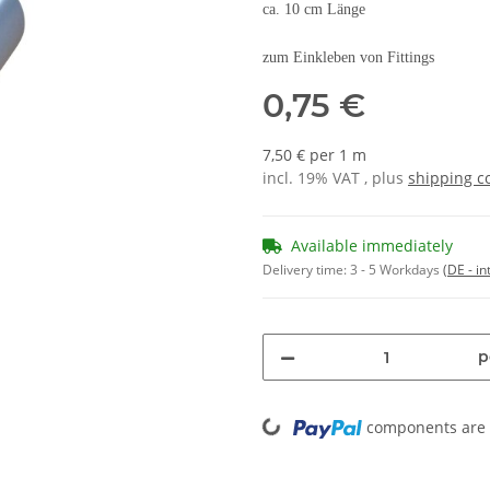
ca. 10 cm Länge
zum Einkleben von Fittings
0,75 €
7,50 € per 1 m
incl. 19% VAT , plus
shipping c
Available immediately
Delivery time:
3 - 5 Workdays
(DE - in
p
Loading...
components are l