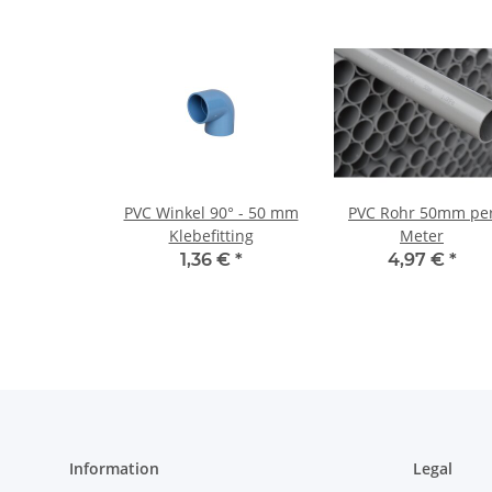
PVC Winkel 90° - 50 mm
PVC Rohr 50mm pe
Klebefitting
Meter
1,36 €
*
4,97 €
*
Information
Legal