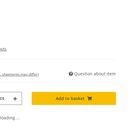
osts
Question about item
t. shipments may differ)
cs
Add to basket
oading ...