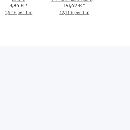
12,5m
3,84 €
*
151,42 €
*
1,92 € per 1 m
12,11 € per 1 m