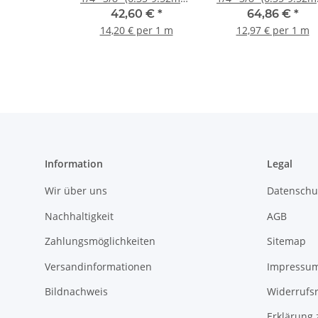
3m
5m
42,60 €
*
64,86 €
*
14,20 € per 1 m
12,97 € per 1 m
Information
Legal
Wir über uns
Datenschu
Nachhaltigkeit
AGB
Zahlungsmöglichkeiten
Sitemap
Versandinformationen
Impressu
Bildnachweis
Widerrufs
Erklärung 