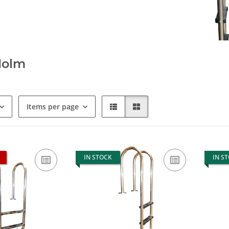
Holm
Items per page
IN STOCK
IN S