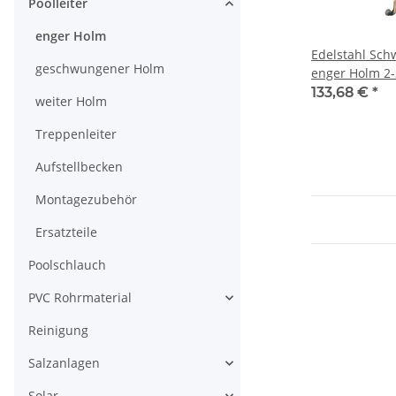
Poolleiter
enger Holm
Edelstahl Sch
geschwungener Holm
enger Holm 2-
133,68 €
*
weiter Holm
Treppenleiter
Aufstellbecken
Montagezubehör
Ersatzteile
Poolschlauch
PVC Rohrmaterial
Reinigung
Salzanlagen
Solar