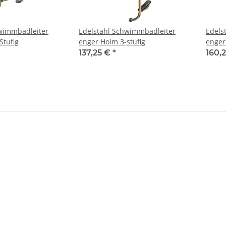
wimmbadleiter
Edelstahl Schwimmbadleiter
Edels
Stufig
enger Holm 3-stufig
enger
137,25 €
*
160,