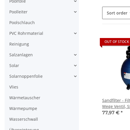
Poolfolie
Poolleiter
Sort order
Poolschlauch
PVC Rohrmaterial
OUT OF STOCK
Reinigung
Salzanlagen
Solar
Solarnoppenfolie
Vlies
Wärmetauscher
Sandfilter - Fi
Wege Ventil, 
Wärmepumpe
77,97 €
*
Wasserschwall
Überwinterung