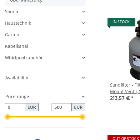
Sauna
IN STOCK
Haustechnik
Garten
Kabelkanal
Whirlpoolzubehör
Availability
Sandfilter - Fi
Mount Ventil,
Price range
213,57 €
*
EUR
EUR
OUT OF STOCK