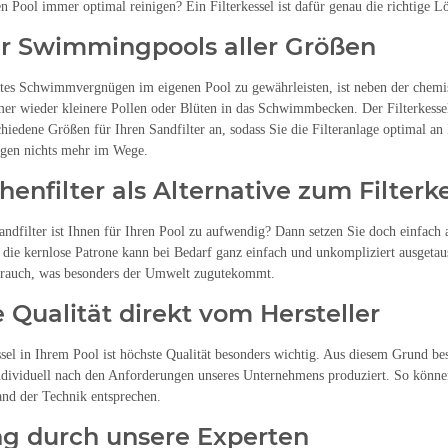
n Pool immer optimal reinigen? Ein Filterkessel ist dafür genau die richtige L
für Swimmingpools aller Größen
es Schwimmvergnügen im eigenen Pool zu gewährleisten, ist neben der chemisc
mer wieder kleinere Pollen oder Blüten in das Schwimmbecken. Der Filterkessel
schiedene Größen für Ihren Sandfilter an, sodass Sie die Filteranlage optimal 
en nichts mehr im Wege.
henfilter als Alternative zum Filterk
andfilter ist Ihnen für Ihren Pool zu aufwendig? Dann setzen Sie doch einfach au
die kernlose Patrone kann bei Bedarf ganz einfach und unkompliziert ausgetau
rauch, was besonders der Umwelt zugutekommt.
 Qualität direkt vom Hersteller
ssel in Ihrem Pool ist höchste Qualität besonders wichtig. Aus diesem Grund be
ndividuell nach den Anforderungen unseres Unternehmens produziert. So können
nd der Technik entsprechen.
g durch unsere Experten