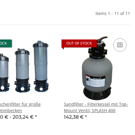
Items 1 - 11 of 11
TOCK
OUT OF STOCK
schenfilter für große
Sandfilter - Filterkessel mit Top-
immbecken
Mount Ventil, SPLASH 400
00 € -
203,24 €
*
142,38 €
*