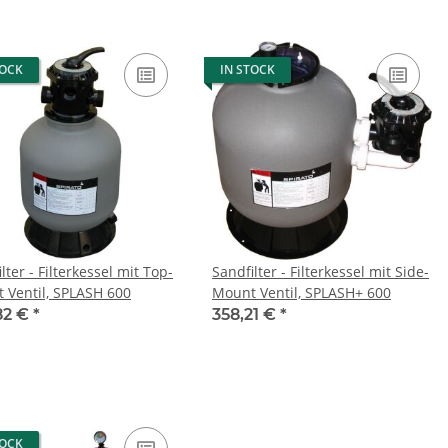
TOCK
IN STOCK
lter - Filterkessel mit Top-
Sandfilter - Filterkessel mit Side-
 Ventil, SPLASH 600
Mount Ventil, SPLASH+ 600
82 €
*
358,21 €
*
TOCK