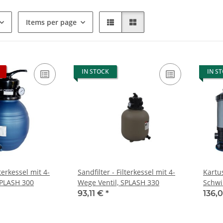
Items per page
IN STOCK
IN S
lterkessel mit 4-
Sandfilter - Filterkessel mit 4-
Kartu
SPLASH 300
Wege Ventil, SPLASH 330
Schw
93,11 €
*
136,