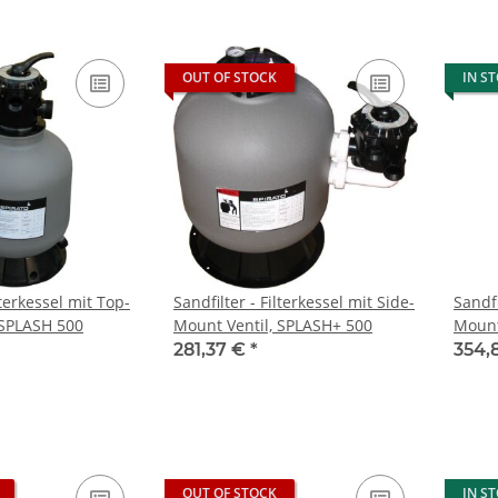
OUT OF STOCK
IN S
lterkessel mit Top-
Sandfilter - Filterkessel mit Side-
Sandfi
 SPLASH 500
Mount Ventil, SPLASH+ 500
Mount
281,37 €
*
354,
OUT OF STOCK
IN S