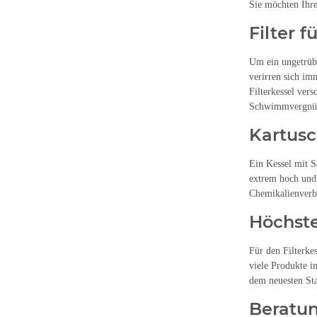
Sie möchten Ihre
Filter 
Um ein ungetrübt
verirren sich im
Filterkessel ver
Schwimmvergnüg
Kartusc
Ein Kessel mit S
extrem hoch und 
Chemikalienverb
Höchste
Für den Filterke
viele Produkte i
dem neuesten Sta
Beratun