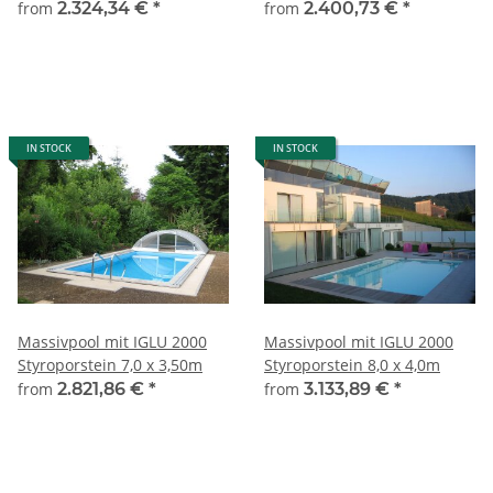
from
2.324,34 €
*
from
2.400,73 €
*
IN STOCK
IN STOCK
Massivpool mit IGLU 2000
Massivpool mit IGLU 2000
Styroporstein 7,0 x 3,50m
Styroporstein 8,0 x 4,0m
from
2.821,86 €
*
from
3.133,89 €
*