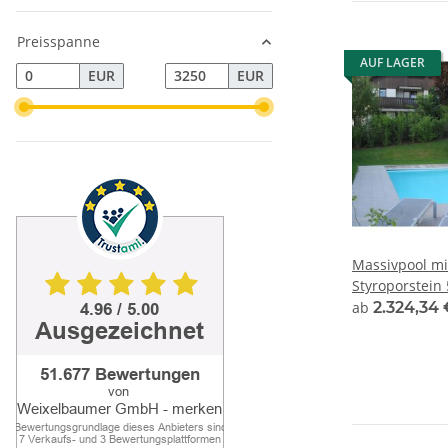
Preisspanne
AUF LAGER
EUR
EUR
Massivpool mi
Styroporstein 
ab
2.324,34