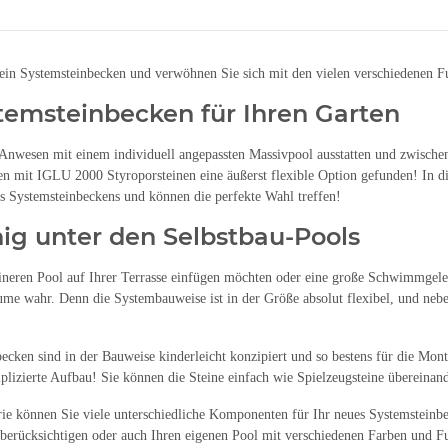
ein Systemsteinbecken und verwöhnen Sie sich mit den vielen verschiedenen F
temsteinbecken für Ihren Garten
Anwesen mit einem individuell angepassten Massivpool ausstatten und zwisch
n mit IGLU 2000 Styroporsteinen eine äußerst flexible Option gefunden! In die
 Systemsteinbeckens und können die perfekte Wahl treffen!
ig unter den Selbstbau-Pools
eineren Pool auf Ihrer Terrasse einfügen möchten oder eine große Schwimmge
me wahr. Denn die Systembauweise ist in der Größe absolut flexibel, und nebe
ecken sind in der Bauweise kinderleicht konzipiert und so bestens für die Mo
lizierte Aufbau! Sie können die Steine einfach wie Spielzeugsteine übereinan
rie können Sie viele unterschiedliche Komponenten für Ihr neues Systemsteinb
rücksichtigen oder auch Ihren eigenen Pool mit verschiedenen Farben und Fu