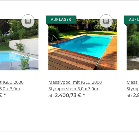
AUF LAGER
AUF 
t IGLU 2000
Massivpool mit IGLU 2000
Massi
5,0 x 3,0m
Styroporstein 6,0 x 3,0m
Styro
 €
*
ab
2.400,73 €
*
ab
2.