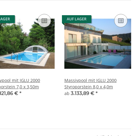
LAGER
AUF LAGER
vpool mit IGLU 2000
Massivpool mit IGLU 2000
porstein 7,0 x 3,50m
Styroporstein 8,0 x 4,0m
821,86 €
*
ab
3.133,89 €
*