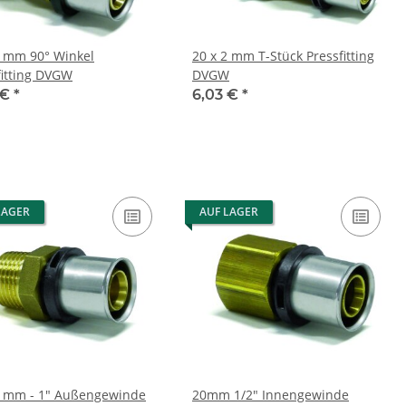
2 mm 90° Winkel
20 x 2 mm T-Stück Pressfitting
fitting DVGW
DVGW
 €
*
6,03 €
*
LAGER
AUF LAGER
2 mm - 1" Außengewinde
20mm 1/2" Innengewinde