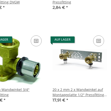
fitting DVGW
Pressfitting
 €
*
2,84 €
*
LAGER
AUF LAGER
Wandwinkel 3/4"
20 x 2 mm 2 x Wandwinkel auf
itting
Montageplatte 1/2" Pressfitting
DVGW
 €
*
17,91 €
*