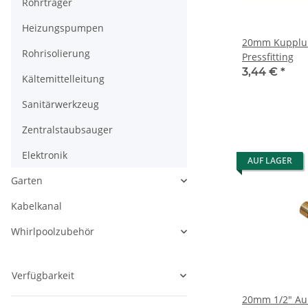
Rohrträger
Heizungspumpen
20mm Kupplun
Rohrisolierung
Pressfitting
3,44 €
*
Kältemittelleitung
Sanitärwerkzeug
Zentralstaubsauger
Elektronik
AUF LAGER
Garten
Kabelkanal
Whirlpoolzubehör
Verfügbarkeit
20mm 1/2" A