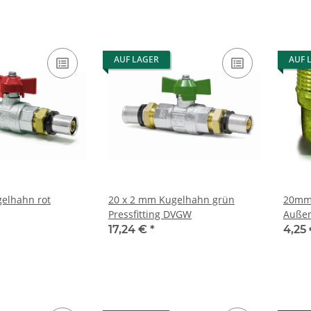
AUF LAGER
AUF 
elhahn rot
20 x 2 mm Kugelhahn grün
20mm 
Pressfitting DVGW
Außen
17,24 €
*
4,25