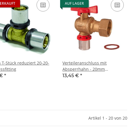
ERKAUFT
AUF LAGER
T-Stück reduziert 20-20-
Verteileranschluss mit
ssfitting
Absperrhahn - 20mm
Pressfitting
 €
*
13,45 €
*
Artikel 1 - 20 von 20