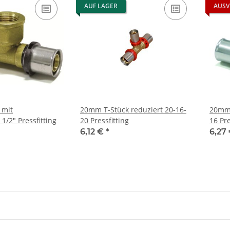
AUF LAGER
AUSV
 mit
20mm T-Stück reduziert 20-16-
20mm 
1/2" Pressfitting
20 Pressfitting
16 Pre
6,12 €
*
6,27