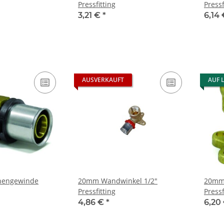
Pressfitting
Press
3,21 €
*
6,14
AUSVERKAUFT
AUF 
nengewinde
20mm Wandwinkel 1/2"
20mm 
Pressfitting
Pressf
4,86 €
*
6,20