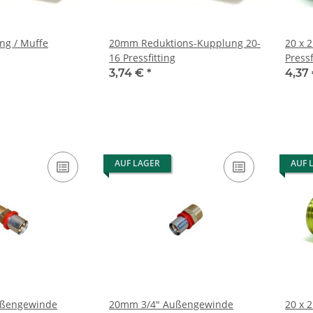
g / Muffe
20mm Reduktions-Kupplung 20-
20 x 
16 Pressfitting
Press
3,74 €
*
4,37
AUF LAGER
AUF 
ußengewinde
20mm 3/4" Außengewinde
20 x 