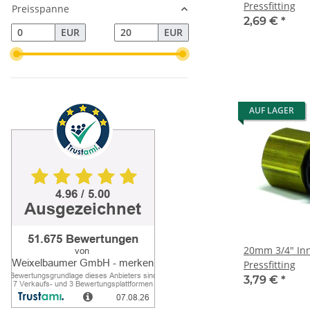
Pressfitting
Preisspanne
2,69 €
*
EUR
EUR
AUF LAGER
20mm 3/4" In
Pressfitting
3,79 €
*