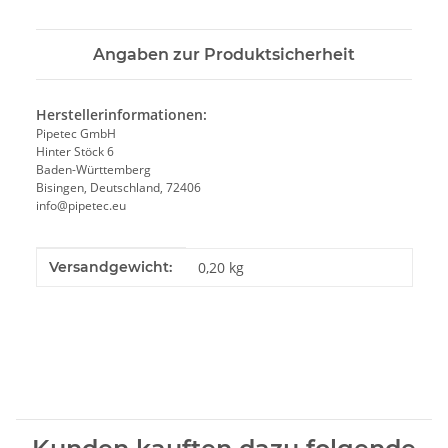
Angaben zur Produktsicherheit
Herstellerinformationen:
Pipetec GmbH
Hinter Stöck 6
Baden-Württemberg
Bisingen, Deutschland, 72406
info@pipetec.eu
Produkteigenschaft
Wert
Versandgewicht:
0,20 kg