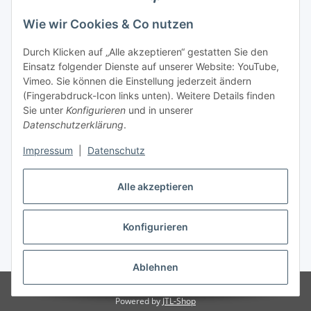
Wie wir Cookies & Co nutzen
Informationen
Durch Klicken auf „Alle akzeptieren“ gestatten Sie den
Einsatz folgender Dienste auf unserer Website: YouTube,
Gesetzliche Informationen
Vimeo. Sie können die Einstellung jederzeit ändern
(Fingerabdruck-Icon links unten). Weitere Details finden
Sie unter
Konfigurieren
und in unserer
Starke Marken
Datenschutzerklärung
.
ALTONE
Impressum
|
Datenschutz
GARTLER
SPIRATO
Alle akzeptieren
Konfigurieren
Vertrag widerrufen
* Alle Preise inkl. gesetzlicher USt., zzgl.
Versand
Ablehnen
© Weixelbaumer GmbH
Powered by
JTL-Shop