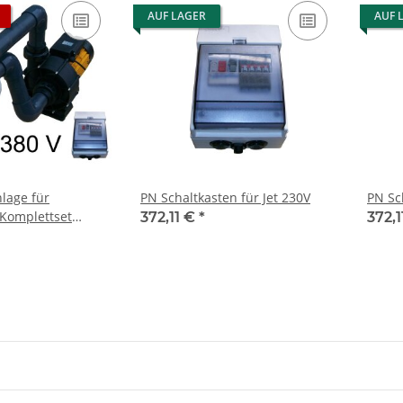
AUF LAGER
AUF 
lage für
PN Schaltkasten für Jet 230V
PN Sc
omplettset
372,11 €
*
372,
3.0kW