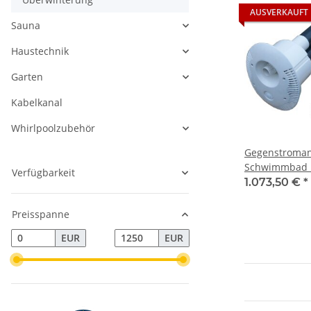
AUSVERKAUFT
Sauna
Haustechnik
Garten
Kabelkanal
Whirlpoolzubehör
Gegenstroman
Schwimmbad K
Verfügbarkeit
Pumpe 380V, 
1.073,50 €
*
Preisspanne
EUR
EUR