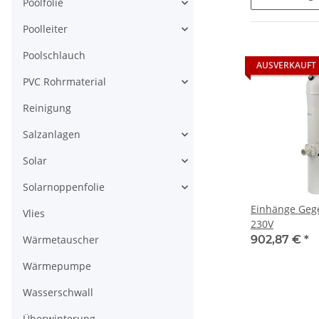
Poolfolie
Poolleiter
Poolschlauch
AUSVERKAUFT
PVC Rohrmaterial
Reinigung
Salzanlagen
Solar
Solarnoppenfolie
Einhänge Gege
Vlies
230V
Wärmetauscher
902,87 €
*
Wärmepumpe
Wasserschwall
Überwinterung