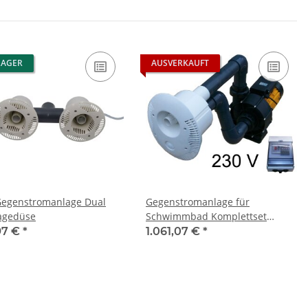
LAGER
AUSVERKAUFT
Gegenstromanlage Dual
Gegenstromanlage für
agedüse
Schwimmbad Komplettset
Pumpe 230V, 2.2kW
97 €
*
1.061,07 €
*