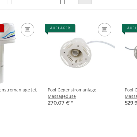
AUF LAGER
AUF 
nstromanlage Jet,
Pool Gegenstromanlage
Pool 
Massagedüse
Mass
270,07 €
*
529,