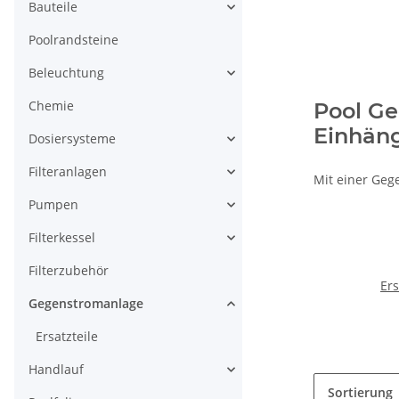
Bauteile
Poolrandsteine
Beleuchtung
Chemie
Pool G
Einhän
Dosiersysteme
Filteranlagen
Mit einer Geg
Pumpen
Filterkessel
Filterzubehör
Ers
Gegenstromanlage
Ersatzteile
Handlauf
Sortierung