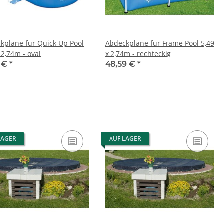
kplane für Quick-Up Pool
Abdeckplane für Frame Pool 5,49
 2,74m - oval
x 2,74m - rechteckig
6 €
*
48,59 €
*
LAGER
AUF LAGER