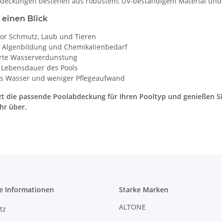
bdeckungen bestehen aus robustem, UV-beständigem Material und l
 einen Blick
vor Schmutz, Laub und Tieren
 Algenbildung und Chemikalienbedarf
rte Wasserverdunstung
 Lebensdauer des Pools
s Wasser und weniger Pflegeaufwand
tzt die passende Poolabdeckung für Ihren Pooltyp und genießen S
hr über.
e Informationen
Starke Marken
ALTONE
tz