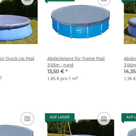
ür Quick-Up Pool
Abdeckplane für Frame Pool
Abdec
3,05m - rund
3,66m
13,50 €
*
14,3
2
2
1,85 € pro 1 m
1,36 
AUF LAGER
AUF 