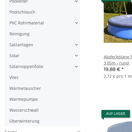
Poolleiter
Poolschlauch
PVC Rohrmaterial
Reinigung
Salzanlagen
Solar
Abdeckplane f
3,05m - rund
Solarnoppenfolie
19,88 €
*
2,72 € pro 1 m
Vlies
Wärmetauscher
Wärmepumpe
Wasserschwall
AUF LAGER
Überwinterung
Sauna