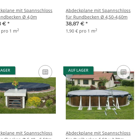
kplane mit Spannschloss
Abdeckplane mit Spannschloss
undbecken Ø 4,0m
für Rundbecken Ø 4,50-4,60m
8 €
*
38,87 €
*
2
2
€ pro 1 m
1,90 € pro 1 m
LAGER
AUF LAGER
kplane mit Spannschloss
Abdeckplane mit Spannschloss