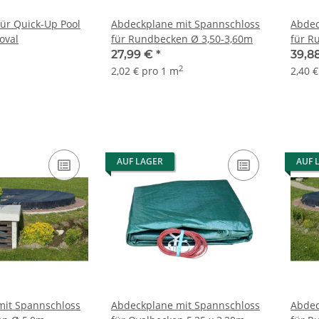
ür Quick-Up Pool
Abdeckplane mit Spannschloss
Abdec
 oval
für Rundbecken Ø 3,50-3,60m
für R
27,99 €
*
39,8
2
2,02 € pro 1 m
2,40 
AUF LAGER
AUF 
mit Spannschloss
Abdeckplane mit Spannschloss
Abdec