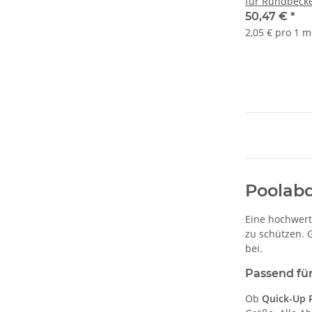
für Rundbeck
50,47 €
*
2,05 € pro 1 m
Poolabd
Eine hochwer
zu schützen. 
bei.
Passend für
Ob
Quick-Up 