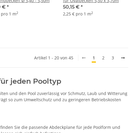
undbecken Ø 5,40 - 5,50m
für Ovalbecken 5,50 x 3,70m
9 €
*
50,15 €
*
2
2
€ pro 1 m
2,25 € pro 1 m
Artikel 1 - 20 von 45
1
2
3
ür jeden Pooltyp
lten und den Pool zuverlässig vor Schmutz, Laub und Witterung
 trägt so zum Umweltschutz und zu geringeren Betriebskosten
 finden Sie die passende Abdeckplane für jede Poolform und