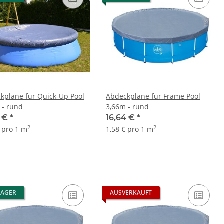
kplane für Quick-Up Pool
Abdeckplane für Frame Pool
 - rund
3,66m - rund
5 €
*
16,64 €
*
2
2
€ pro 1 m
1,58 € pro 1 m
LAGER
AUSVERKAUFT