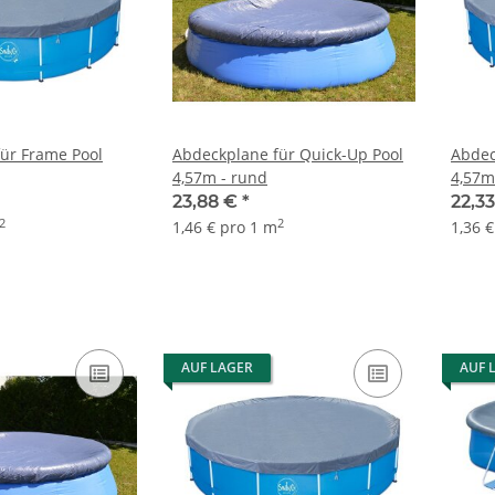
ür Frame Pool
Abdeckplane für Quick-Up Pool
Abdec
4,57m - rund
4,57m
23,88 €
*
22,3
2
2
1,46 € pro 1 m
1,36 
AUF LAGER
AUF 