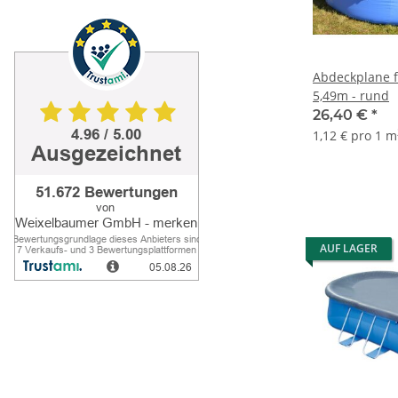
Abdeckplane f
5,49m - rund
26,40 €
*
1,12 € pro 1 m
AUF LAGER