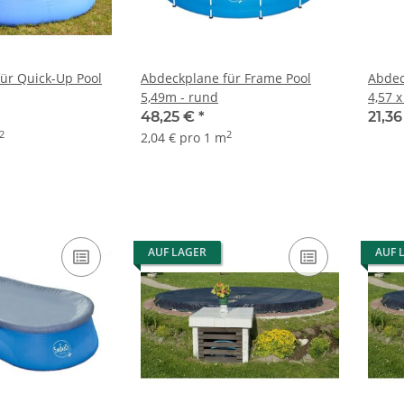
ür Quick-Up Pool
Abdeckplane für Frame Pool
Abdec
5,49m - rund
4,57 x
48,25 €
*
21,3
2
2
2,04 € pro 1 m
AUF LAGER
AUF 