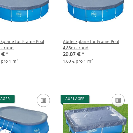
kplane für Frame Pool
Abdeckplane für Frame Pool
 - rund
4,88m - rund
3 €
*
29,87 €
*
2
2
€ pro 1 m
1,60 € pro 1 m
LAGER
AUF LAGER