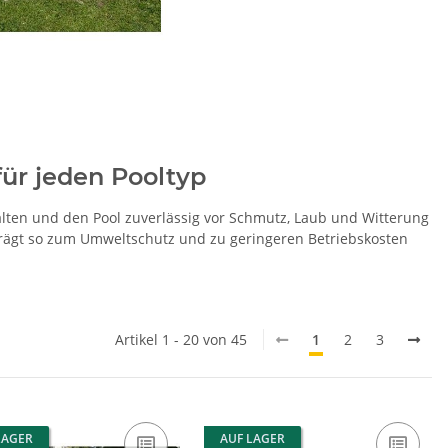
ür jeden Pooltyp
lten und den Pool zuverlässig vor Schmutz, Laub und Witterung
 trägt so zum Umweltschutz und zu geringeren Betriebskosten
Artikel 1 - 20 von 45
1
2
3
LAGER
AUF LAGER