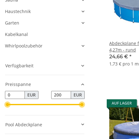
Haustechnik
Garten
Kabelkanal
Abdeckplane f
Whirlpoolzubehör
4,27m - rund
24,66 €
*
1,73 € pro 1 m
Verfügbarkeit
Preisspanne
EUR
EUR
AUF LAGER
Pool Abdeckplane