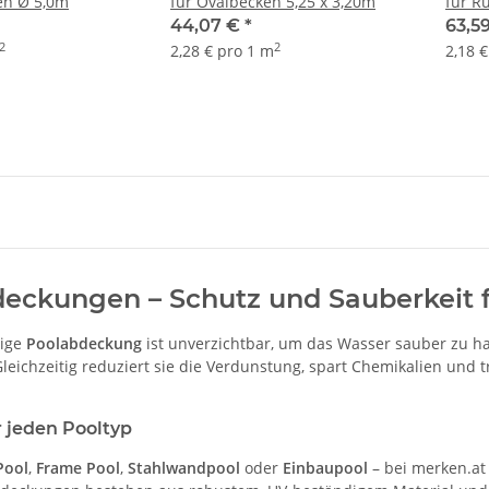
en Ø 5,0m
für Ovalbecken 5,25 x 3,20m
für R
44,07 €
*
63,5
2
2
2,28 € pro 1 m
2,18 
eckungen – Schutz und Sauberkeit f
tige
Poolabdeckung
ist unverzichtbar, um das Wasser sauber zu ha
Gleichzeitig reduziert sie die Verdunstung, spart Chemikalien und
 jeden Pooltyp
Pool
,
Frame Pool
,
Stahlwandpool
oder
Einbaupool
– bei merken.at