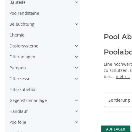
Bauteile
Poolrandsteine
Beleuchtung
Chemie
Pool A
Dosiersysteme
Poolabd
Filteranlagen
Eine hochwer
Pumpen
zu schützen. 
bei.
...
mehr...
Filterkessel
Filterzubehör
Sortierung
Gegenstromanlage
Handlauf
Poolfolie
AUF LAGER