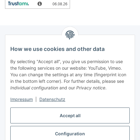
How we use cookies and other data
Information
By selecting "Accept all", you give us permission to use
Legal
the following services on our website: YouTube, Vimeo.
You can change the settings at any time (fingerprint icon
in the bottom left corner). For further details, please see
strong brands
Individual configuration
and our
Privacy notice
.
ALTONE
Impressum
|
Datenschutz
GARTLER
SPIRATO
Accept all
Configuration
Withdraw contract