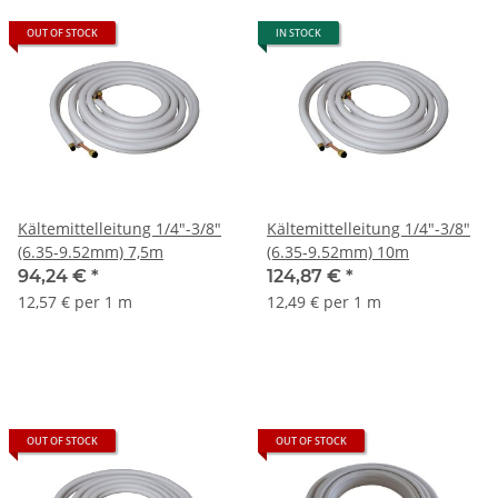
OUT OF STOCK
IN STOCK
Kältemittelleitung 1/4"-3/8"
Kältemittelleitung 1/4"-3/8"
(6.35-9.52mm) 7,5m
(6.35-9.52mm) 10m
94,24 €
*
124,87 €
*
12,57 € per 1 m
12,49 € per 1 m
OUT OF STOCK
OUT OF STOCK