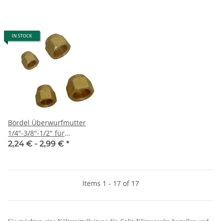
IN STOCK
Bördel Überwurfmutter
1/4"-3/8"-1/2" für
Kupferrohr
2,24 € -
2,99 €
*
Kältemittelleitung
Items 1 - 17 of 17