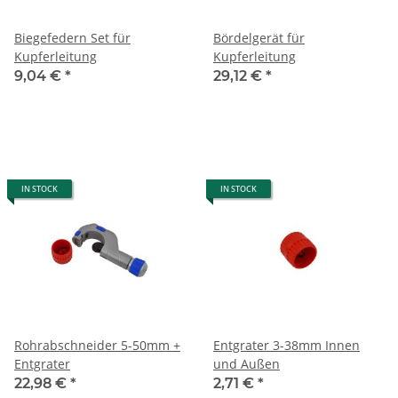
Biegefedern Set für
Bördelgerät für
Kupferleitung
Kupferleitung
9,04 €
*
29,12 €
*
IN STOCK
IN STOCK
Rohrabschneider 5-50mm +
Entgrater 3-38mm Innen
Entgrater
und Außen
22,98 €
*
2,71 €
*