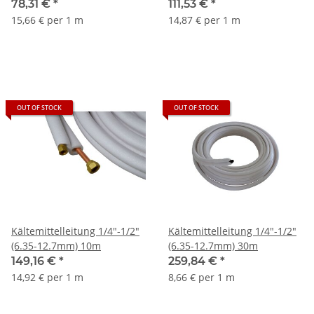
78,31 €
*
111,53 €
*
15,66 € per 1 m
14,87 € per 1 m
OUT OF STOCK
OUT OF STOCK
Kältemittelleitung 1/4"-1/2"
Kältemittelleitung 1/4"-1/2"
(6.35-12.7mm) 10m
(6.35-12.7mm) 30m
149,16 €
*
259,84 €
*
14,92 € per 1 m
8,66 € per 1 m