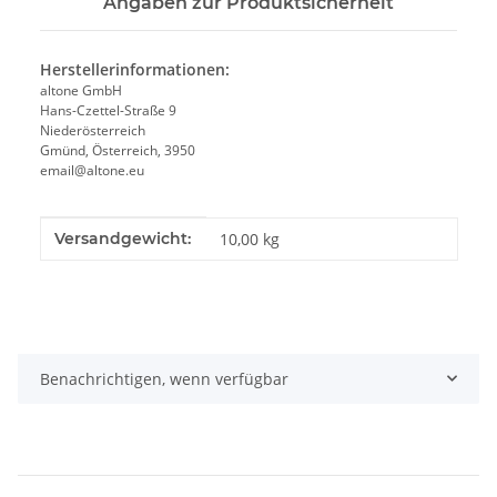
Angaben zur Produktsicherheit
Herstellerinformationen:
altone GmbH
Hans-Czettel-Straße 9
Niederösterreich
Gmünd, Österreich, 3950
email@altone.eu
Produkteigenschaft
Wert
Versandgewicht:
10,00 kg
Benachrichtigen, wenn verfügbar