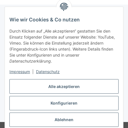
Wie wir Cookies & Co nutzen
Informationen
Durch Klicken auf „Alle akzeptieren“ gestatten Sie den
Einsatz folgender Dienste auf unserer Website: YouTube,
Gesetzliche Informationen
Vimeo. Sie können die Einstellung jederzeit ändern
(Fingerabdruck-Icon links unten). Weitere Details finden
Sie unter
Konfigurieren
und in unserer
Starke Marken
Datenschutzerklärung
.
ALTONE
Impressum
|
Datenschutz
GARTLER
Alle akzeptieren
SPIRATO
Konfigurieren
Vertrag widerrufen
* Alle Preise inkl. gesetzlicher USt., zzgl.
Versand
Ablehnen