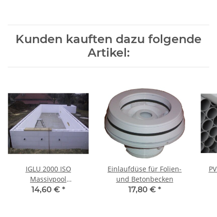
Kunden kauften dazu folgende
Artikel:
IGLU 2000 ISO
Einlaufdüse für Folien-
PV
Massivpool
und Betonbecken
Systembaustein
14,60 €
*
17,80 €
*