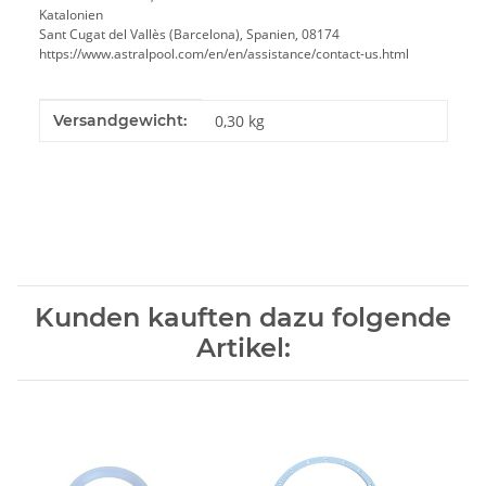
Katalonien
Sant Cugat del Vallès (Barcelona), Spanien, 08174
https://www.astralpool.com/en/en/assistance/contact-us.html
Produkteigenschaft
Wert
Versandgewicht:
0,30 kg
Kunden kauften dazu folgende
Artikel: