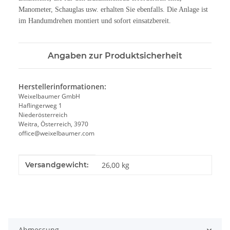
Manometer, Schauglas usw. erhalten Sie ebenfalls. Die Anlage ist
im Handumdrehen montiert und sofort einsatzbereit.
Angaben zur Produktsicherheit
Herstellerinformationen:
Weixelbaumer GmbH
Haflingerweg 1
Niederösterreich
Weitra, Österreich, 3970
office@weixelbaumer.com
Produkteigenschaft
Wert
Versandgewicht:
26,00 kg
Abmessung