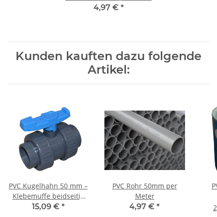
4,97 €
*
Kunden kauften dazu folgende
Artikel:
PVC Kugelhahn 50 mm –
PVC Rohr 50mm per
P
Klebemuffe beidseitig
Meter
mit
15,09 €
*
4,97 €
*
2
Überwurfverschraubung