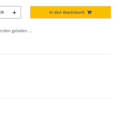
ck
In den Warenkorb
den geladen ...