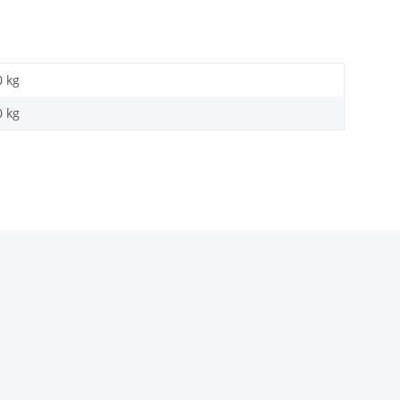
0 kg
0
kg