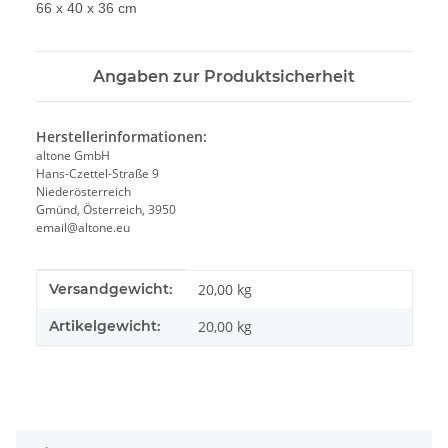
66 x 40 x 36 cm
Angaben zur Produktsicherheit
Herstellerinformationen:
altone GmbH
Hans-Czettel-Straße 9
Niederösterreich
Gmünd, Österreich, 3950
email@altone.eu
Produkteigenschaft
Wert
Versandgewicht:
20,00 kg
Artikelgewicht:
20,00
kg