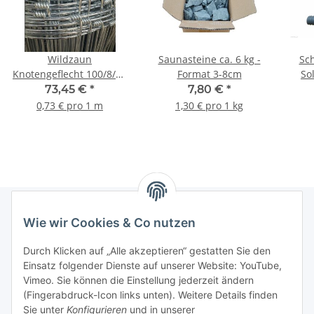
Wildzaun
Saunasteine ca. 6 kg -
Sc
Knotengeflecht 100/8/15
Format 3-8cm
So
- 100m
73,45 €
*
7,80 €
*
Wä
0,73 € pro 1 m
1,30 € pro 1 kg
Wie wir Cookies & Co nutzen
Informationen
Durch Klicken auf „Alle akzeptieren“ gestatten Sie den
Einsatz folgender Dienste auf unserer Website: YouTube,
Gesetzliche Informationen
Vimeo. Sie können die Einstellung jederzeit ändern
(Fingerabdruck-Icon links unten). Weitere Details finden
Sie unter
Konfigurieren
und in unserer
Starke Marken