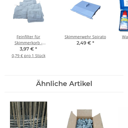
Feinfilter für
Skimmerwehr Spirato
Wa
Skimmerkorb -
2,49 €
*
Filterstrumpf
3,97 €
*
0,79 € pro 1 Stück
Ähnliche Artikel