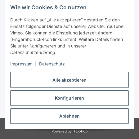
Wie wir Cookies & Co nutzen
Informationen
Durch Klicken auf „Alle akzeptieren“ gestatten Sie den
Einsatz folgender Dienste auf unserer Website: YouTube,
Gesetzliche Informationen
Vimeo. Sie können die Einstellung jederzeit ändern
(Fingerabdruck-Icon links unten). Weitere Details finden
Starke Marken
Sie unter
Konfigurieren
und in unserer
Datenschutzerklärung
.
ALTONE
Impressum
|
Datenschutz
GARTLER
SPIRATO
Alle akzeptieren
Konfigurieren
Vertrag widerrufen
* Alle Preise inkl. gesetzlicher USt., zzgl.
Versand
Ablehnen
© Weixelbaumer GmbH
Powered by
JTL-Shop