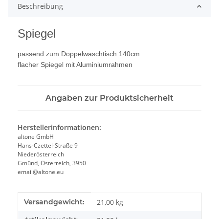
Beschreibung
Spiegel
passend zum Doppelwaschtisch 140cm
flacher Spiegel mit Aluminiumrahmen
Angaben zur Produktsicherheit
Herstellerinformationen:
altone GmbH
Hans-Czettel-Straße 9
Niederösterreich
Gmünd, Österreich, 3950
email@altone.eu
Produkteigenschaft
Wert
Versandgewicht:
21,00 kg