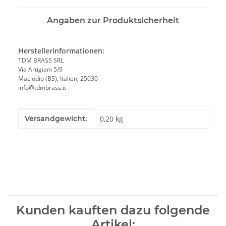
Angaben zur Produktsicherheit
Herstellerinformationen:
TDM BRASS SRL
Via Artigiani 5/9
Maclodio (BS), Italien, 25030
info@tdmbrass.it
Produkteigenschaft
Wert
Versandgewicht:
0,20 kg
Kunden kauften dazu folgende
Artikel: