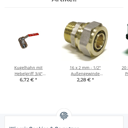
Kugelhahn mit
16 x 2 mm - 1/2"
20 
Hebelgriff 3/4"
Außengewinde
P
Innengewinde
Klemmringverschraubung
6,72 €
*
2,28 €
*
DVGW