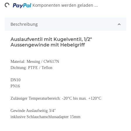
ng...
Komponenten werden geladen ...
Beschreibung
Auslaufventil mit Kugelventil, 1/2"
Aussengewinde mit Hebelgriff
Material: Messing / CW617N
Dichtung: PTFE / Teflon
DN10
PN16
Zulässiger Temperaturbereich: -20°C bis max. +120°C
Gewinde Auslaufseitig 3/4"
inklusive Schlauchanschlussadapter 15mm