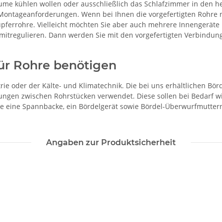
ume kühlen wollen oder ausschließlich das Schlafzimmer in den h
ie Montageanforderungen. Wenn bei Ihnen die vorgefertigten Rohre 
upferrohre. Vielleicht möchten Sie aber auch mehrere Innengerät
 mitregulieren. Dann werden Sie mit den vorgefertigten Verbind
ür Rohre benötigen
rie oder der Kälte- und Klimatechnik. Die bei uns erhältlichen Bö
ndungen zwischen Rohrstücken verwendet. Diese sollen bei Bedarf 
ie eine Spannbacke, ein Bördelgerät sowie Bördel-Überwurfmuttern
Angaben zur Produktsicherheit