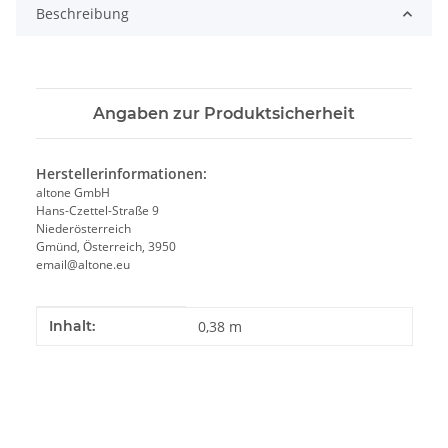
Beschreibung
Angaben zur Produktsicherheit
Herstellerinformationen:
altone GmbH
Hans-Czettel-Straße 9
Niederösterreich
Gmünd, Österreich, 3950
email@altone.eu
Produkteigenschaft
Wert
Inhalt:
0,38 m