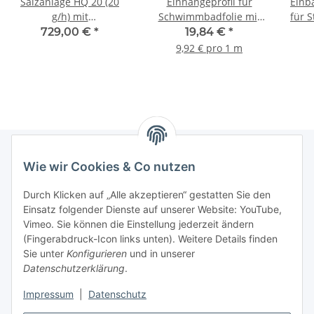
Salzanlage HQ 20 (20
Einhängeprofil für
Einb
g/h) mit
Schwimmbadfolie mit
für 
Pumpensteuerung und
Keilbiese
729,00 €
*
19,84 €
*
Beleuchtungstrafo
9,92 € pro 1 m
Wie wir Cookies & Co nutzen
Informationen
Durch Klicken auf „Alle akzeptieren“ gestatten Sie den
Einsatz folgender Dienste auf unserer Website: YouTube,
Gesetzliche Informationen
Vimeo. Sie können die Einstellung jederzeit ändern
(Fingerabdruck-Icon links unten). Weitere Details finden
Sie unter
Konfigurieren
und in unserer
Starke Marken
Datenschutzerklärung
.
ALTONE
Impressum
|
Datenschutz
GARTLER