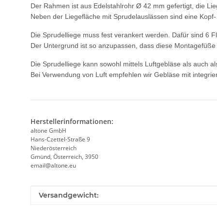
Der Rahmen ist aus Edelstahlrohr Ø 42 mm gefertigt, die Li
Neben der Liegefläche mit Sprudelauslässen sind eine Kopf-
Die Sprudelliege muss fest verankert werden. Dafür sind 6 
Der Untergrund ist so anzupassen, dass diese Montagefüße 
Die Sprudelliege kann sowohl mittels Luftgebläse als auch a
Bei Verwendung von Luft empfehlen wir Gebläse mit integrier
Herstellerinformationen:
altone GmbH
Hans-Czettel-Straße 9
Niederösterreich
Gmünd, Österreich, 3950
email@altone.eu
Produkteigenschaft
Wert
Versandgewicht: