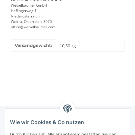
Weixelbaumer GmbH
Haflingerweg 1
Niederösterreich
Weitra, Österreich, 3970
office@weixelbaumer.com
Produkteigenschaft
Wert
Versandgewicht:
10,60 kg
Wie wir Cookies & Co nutzen
Informationen
Durch Klicken auf „Alle akzeptieren“ gestatten Sie den