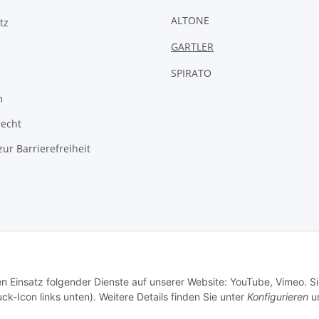
ALTONE
tz
GARTLER
SPIRATO
m
recht
zur Barrierefreiheit
© Weixelbaumer GmbH
en Einsatz folgender Dienste auf unserer Website: YouTube, Vimeo. S
ck-Icon links unten). Weitere Details finden Sie unter
Konfigurieren
un