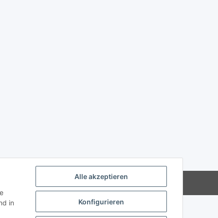
Alle akzeptieren
Powered by
JTL-Shop
ie
Konfigurieren
d in