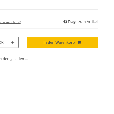
Frage zum Artikel
nd abweichend)
ck
In den Warenkorb
den geladen ...