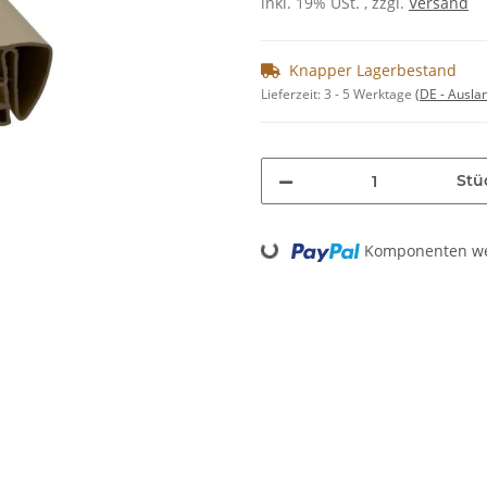
inkl. 19% USt. , zzgl.
Versand
Knapper Lagerbestand
Lieferzeit:
3 - 5 Werktage
(DE - Ausla
Stü
Loading...
Komponenten wer