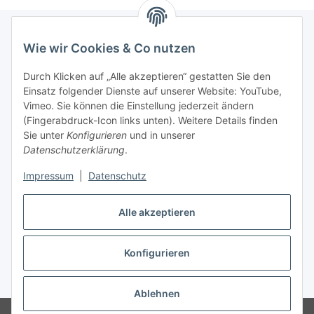
Wie wir Cookies & Co nutzen
Informationen
Durch Klicken auf „Alle akzeptieren“ gestatten Sie den
Einsatz folgender Dienste auf unserer Website: YouTube,
Gesetzliche Informationen
Vimeo. Sie können die Einstellung jederzeit ändern
(Fingerabdruck-Icon links unten). Weitere Details finden
Starke Marken
Sie unter
Konfigurieren
und in unserer
Datenschutzerklärung
.
ALTONE
Impressum
|
Datenschutz
GARTLER
SPIRATO
Alle akzeptieren
Konfigurieren
Vertrag widerrufen
* Alle Preise inkl. gesetzlicher USt., zzgl.
Versand
Ablehnen