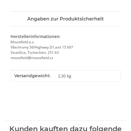
Angaben zur Produktsicherheit
Herstellerinformationen:
Mountfield a.s.
Všechromy 56/Highway D1,exit 15 697
Strančice, Tschechien, 251 63
mountfield@mountfield.cz
Produkteigenschaft
Wert
Versandgewicht:
2,30 kg
Kunden kauften dazu folgende