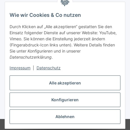
Wie wir Cookies & Co nutzen
Informationen
Durch Klicken auf „Alle akzeptieren“ gestatten Sie den
Einsatz folgender Dienste auf unserer Website: YouTube,
Gesetzliche Informationen
Vimeo. Sie können die Einstellung jederzeit ändern
(Fingerabdruck-Icon links unten). Weitere Details finden
Sie unter
Konfigurieren
und in unserer
Starke Marken
Datenschutzerklärung
.
ALTONE
Impressum
|
Datenschutz
GARTLER
Alle akzeptieren
SPIRATO
Konfigurieren
Vertrag widerrufen
* Alle Preise inkl. gesetzlicher USt., zzgl.
Versand
Ablehnen
© Weixelbaumer GmbH