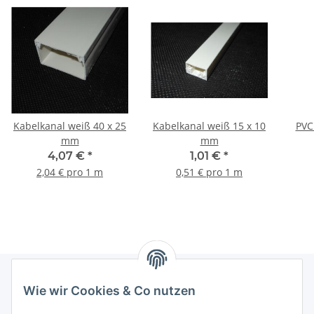
Kabelkanal weiß 40 x 25
Kabelkanal weiß 15 x 10
PVC
mm
mm
4,07 €
*
1,01 €
*
2,04 € pro 1 m
0,51 € pro 1 m
Wie wir Cookies & Co nutzen
Informationen