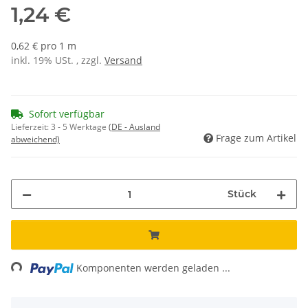
1,24 €
0,62 € pro 1 m
inkl. 19% USt. , zzgl.
Versand
Sofort verfügbar
Lieferzeit:
3 - 5 Werktage
(DE - Ausland
Frage zum Artikel
abweichend)
Stück
Loading...
Komponenten werden geladen ...