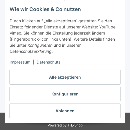
Wie wir Cookies & Co nutzen
Informationen
Durch Klicken auf „Alle akzeptieren“ gestatten Sie den
Einsatz folgender Dienste auf unserer Website: YouTube,
Gesetzliche Informationen
Vimeo. Sie können die Einstellung jederzeit ändern
(Fingerabdruck-Icon links unten). Weitere Details finden
Starke Marken
Sie unter
Konfigurieren
und in unserer
Datenschutzerklärung
.
ALTONE
Impressum
|
Datenschutz
GARTLER
SPIRATO
Alle akzeptieren
Konfigurieren
Vertrag widerrufen
* Alle Preise inkl. gesetzlicher USt., zzgl.
Versand
Ablehnen
© Weixelbaumer GmbH
Powered by
JTL-Shop