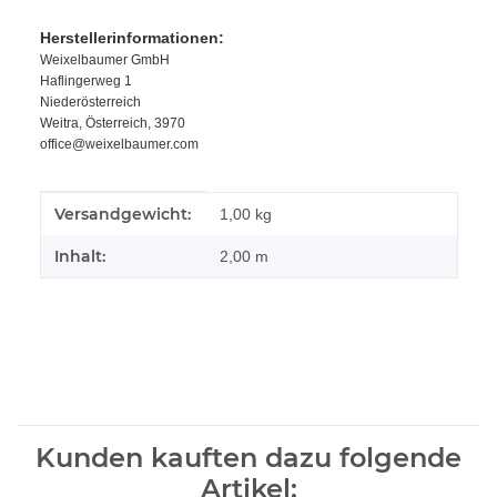
Herstellerinformationen:
Weixelbaumer GmbH
Haflingerweg 1
Niederösterreich
Weitra, Österreich, 3970
office@weixelbaumer.com
Produkteigenschaft
Wert
Versandgewicht:
1,00 kg
Inhalt:
2,00 m
Kunden kauften dazu folgende
Artikel: