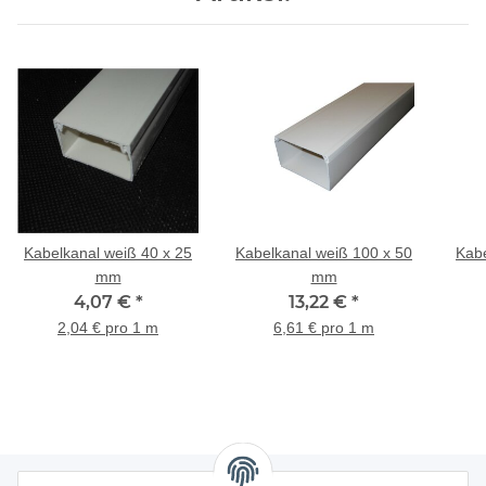
Kabelkanal weiß 40 x 25
Kabelkanal weiß 100 x 50
Kabe
mm
mm
4,07 €
*
13,22 €
*
2,04 € pro 1 m
6,61 € pro 1 m