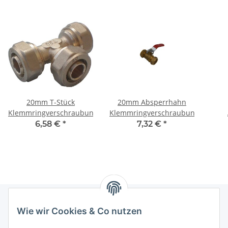
20mm T-Stück
20mm Absperrhahn
Klemmringverschraubung
Klemmringverschraubung
Klem
6,58 €
*
7,32 €
*
Wie wir Cookies & Co nutzen
Informationen