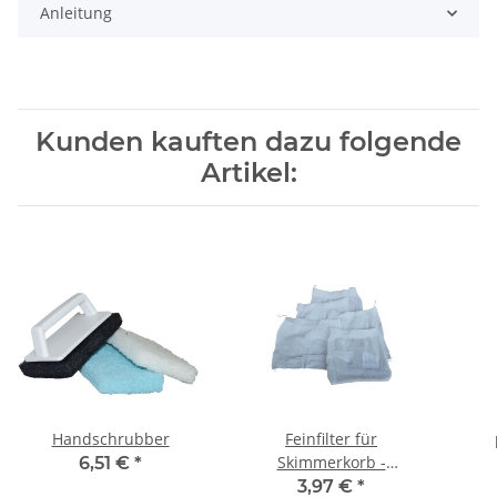
Anleitung
Kunden kauften dazu folgende
Artikel:
Handschrubber
Feinfilter für
Skimmerkorb -
6,51 €
*
Filterstrumpf
3,97 €
*