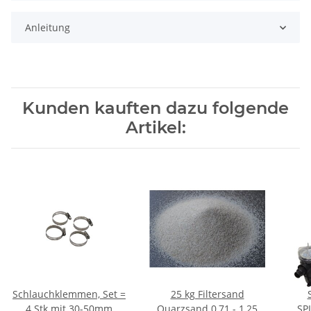
Anleitung
Kunden kauften dazu folgende
Artikel:
Schlauchklemmen, Set =
25 kg Filtersand
4 Stk mit 30-50mm
Quarzsand 0,71 - 1,25
SP