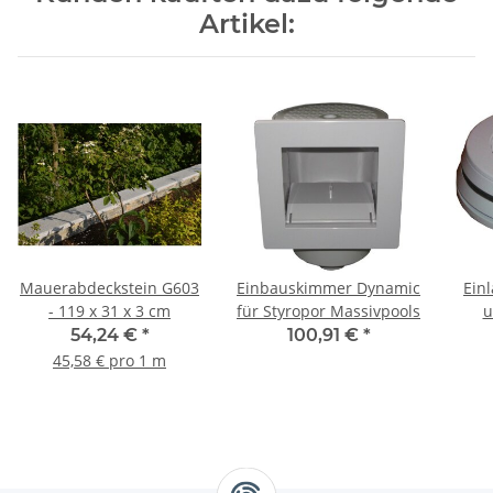
Artikel:
Mauerabdeckstein G603
Einbauskimmer Dynamic
Einl
- 119 x 31 x 3 cm
für Styropor Massivpools
u
54,24 €
*
100,91 €
*
45,58 € pro 1 m