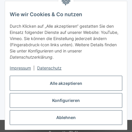
Wie wir Cookies & Co nutzen
Informationen
Durch Klicken auf „Alle akzeptieren“ gestatten Sie den
Einsatz folgender Dienste auf unserer Website: YouTube,
Gesetzliche Informationen
Vimeo. Sie können die Einstellung jederzeit ändern
(Fingerabdruck-Icon links unten). Weitere Details finden
Sie unter
Konfigurieren
und in unserer
Starke Marken
Datenschutzerklärung
.
ALTONE
Impressum
|
Datenschutz
GARTLER
Alle akzeptieren
SPIRATO
Konfigurieren
Vertrag widerrufen
* Alle Preise inkl. gesetzlicher USt., zzgl.
Versand
Ablehnen
© Weixelbaumer GmbH