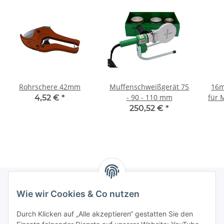
Rohrschere 42mm
Muffenschweißgerät 75
16m
- 90 - 110 mm
für 
4,52 €
*
250,52 €
*
Wie wir Cookies & Co nutzen
Informationen
Durch Klicken auf „Alle akzeptieren“ gestatten Sie den