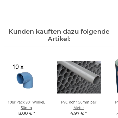
Kunden kauften dazu folgende
Artikel:
10er Pack 90° Winkel,
PVC Rohr 50mm per
P
50mm
Meter
13,00 €
*
4,97 €
*
2