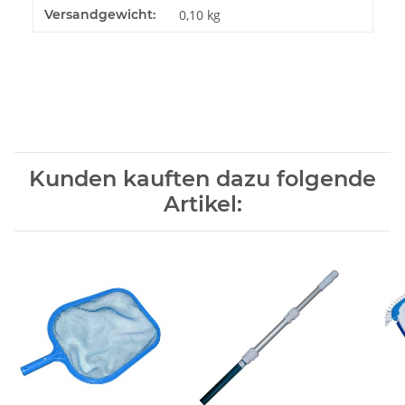
Produkteigenschaft
Wert
Versandgewicht:
0,10 kg
Kunden kauften dazu folgende
Artikel: