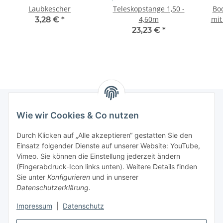
Laubkescher
Teleskopstange 1,50 -
Bo
4,60m
mit
3,28 €
*
23,23 €
*
Wie wir Cookies & Co nutzen
Informationen
Durch Klicken auf „Alle akzeptieren“ gestatten Sie den
Einsatz folgender Dienste auf unserer Website: YouTube,
Gesetzliche Informationen
Vimeo. Sie können die Einstellung jederzeit ändern
(Fingerabdruck-Icon links unten). Weitere Details finden
Sie unter
Konfigurieren
und in unserer
Starke Marken
Datenschutzerklärung
.
ALTONE
Impressum
|
Datenschutz
GARTLER