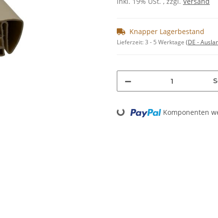
inkl. 19% USt. , zzgl.
Versand
Knapper Lagerbestand
Lieferzeit:
3 - 5 Werktage
(DE - Ausla
S
Loading...
Komponenten wer