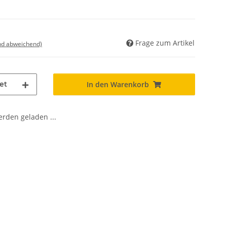
Frage zum Artikel
nd abweichend)
et
In den Warenkorb
den geladen ...