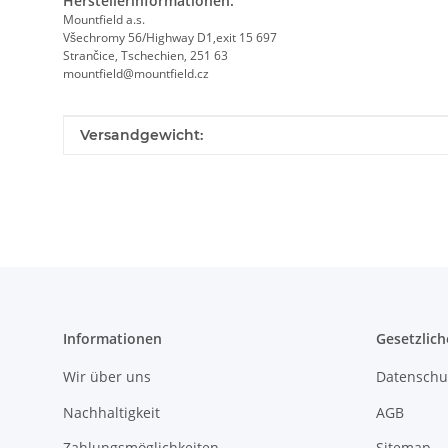
Herstellerinformationen:
Mountfield a.s.
Všechromy 56/Highway D1,exit 15 697
Strančice, Tschechien, 251 63
mountfield@mountfield.cz
Produkteigenschaft
Wert
Versandgewicht:
Informationen
Gesetzlich
Wir über uns
Datenschu
Nachhaltigkeit
AGB
Zahlungsmöglichkeiten
Sitemap