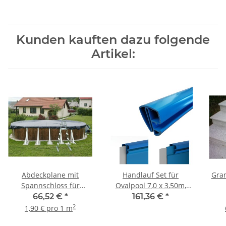
Kunden kauften dazu folgende
Artikel:
Abdeckplane mit
Handlauf Set für
Gran
Spannschloss für
Ovalpool 7,0 x 3,50m,
Ovalbecken 8,0 x 4,0m
blau
66,52 €
*
161,36 €
*
2
1,90 € pro 1 m