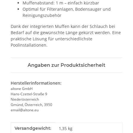
Muffenabstand: 1 m – einfach kürzbar
Optimal für Filteranlagen, Bodensauger und
Reinigungszubehör
Dank der integrierten Muffen kann der Schlauch bei
Bedarf auf die gewünschte Länge gekürzt werden. Eine
praktische Lösung für unterschiedlichste
Poolinstallationen.
Angaben zur Produktsicherheit
Herstellerinformationen:
altone GmbH
Hans-Czettel-Straße 9
Niederösterreich
Gmünd, Österreich, 3950
email@altone.eu
Produkteigenschaft
Wert
Versandgewicht:
1,35 kg