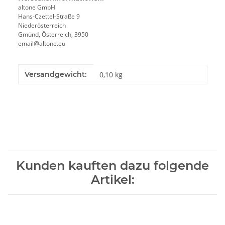
altone GmbH
Hans-Czettel-Straße 9
Niederösterreich
Gmünd, Österreich, 3950
email@altone.eu
Produkteigenschaft
Wert
Versandgewicht:
0,10 kg
Kunden kauften dazu folgende
Artikel: