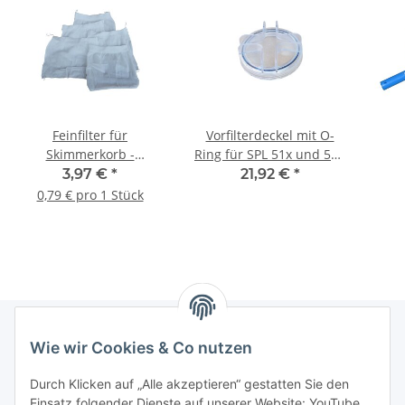
Feinfilter für
Vorfilterdeckel mit O-
Skimmerkorb -
Ring für SPL 51x und 521
Filterstrumpf
Pumpe
3,97 €
*
21,92 €
*
0,79 € pro 1 Stück
Wie wir Cookies & Co nutzen
Informationen
Durch Klicken auf „Alle akzeptieren“ gestatten Sie den
Einsatz folgender Dienste auf unserer Website: YouTube,